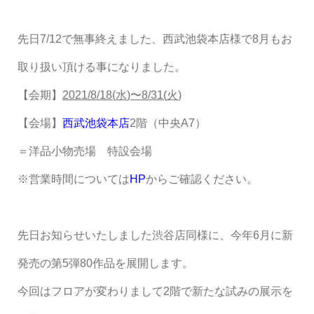
先日7/12で無事終えました、西武池袋本店様で8月もお
取り扱い頂ける事になりました。
【会期】
2021/8/18(
水
)
〜
8/31(
火
)
【会場】
西武池袋本店
2
階（中央
A7
）
＝洋品小物売場 特設会場
※
営業時間については
HP
からご確認ください。
先日お知らせいたしました渋谷店同様に、今年
6
月に新
発売の第
5
弾
80
作品を展開します。
今回はフロアが変わりまして2階で新たな試みの展示を