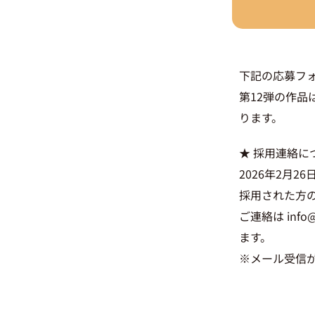
下記の応募フ
第12弾の作品
ります。
★ 採用連絡に
2026年2月2
採用された方
ご連絡は inf
ます。
※メール受信