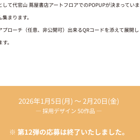
して代官山 蔦屋書店アートフロアでのPOPUPが決まっていま
ん集まります。
アプローチ（任意、非公開可）出来るQRコードを添えて展開し
ます。
2026年1月5日(月) ～ 2月20日(金)
― 採用デザイン 50作品
―
※ 第12弾の応募は終了いたしました。