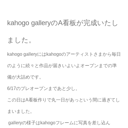
kahogo galleryのA看板が完成いたし
ました。
kahogo gallery
には
kahogo
のアーティストさまから毎日
のように続々と作品が届きいよいよオープンまでの準
備が大詰め
です。
6/17
のプレオープンまであと少し。
この日は
A
看板作りで丸一日があっという間に過ぎてし
まいました。
gallery
の様子は
kahogo
フレームに写真を差し込ん