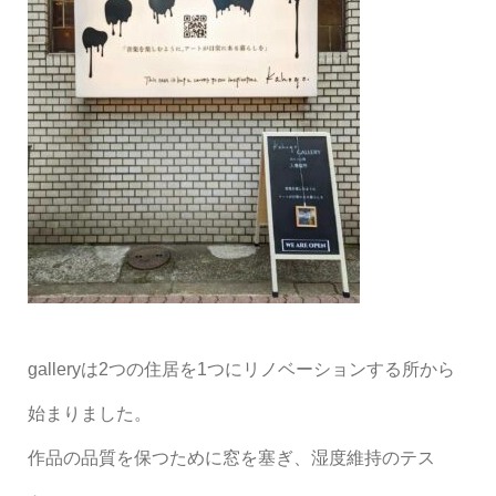
gallery
は
2
つの住居を
1
つにリノベーションする所から
始まりました。
作品の品質を保つために窓を塞ぎ、湿度維持のテス