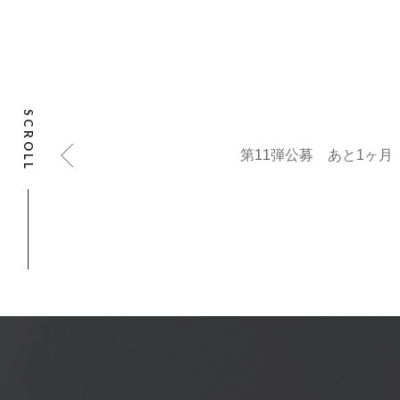
SCROLL
第11弾公募 あと1ヶ月