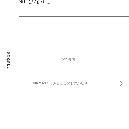
9th ひなりこ
SCROLL
9th 発表
9th Yukari うみとほしのものがたり